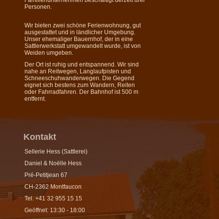
Familienunternehmen beschäftigt derzeit drei
Personen.
Wir bieten zwei schöne Ferienwohnung, gut
ausgestattet und in ländlicher Umgebung.
Unser ehemaliger Bauernhof, der in eine
Sattlerwerkstatt umgewandelt wurde, ist von
Weiden umgeben.
Der Ort ist ruhig und entspannend. Wir sind
nahe an Reitwegen, Langlaufpisten und
Schneeschuhwanderwegen. Die Gegend
eignet sich bestens zum Wandern, Reiten
oder Fahrradfahren. Der Bahnhof ist 500 m
entfernt.
Kontakt
Sellerie Hess (Sattlerei)
Daniel & Noëlle Hess
Pré-Petitjean 67
CH-2362 Montfaucon
Tel. +41 32 955 15 15
Geöffnet: 13:30 - 18:00