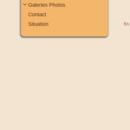
Galeries Photos
Contact
Situation
En 