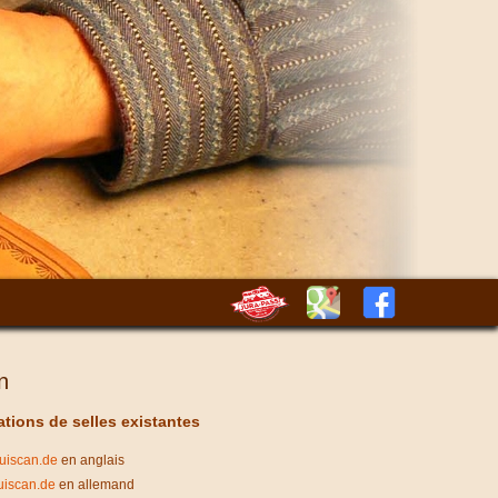
n
tions de selles existantes
iscan.de
en anglais
iscan.de
en allemand