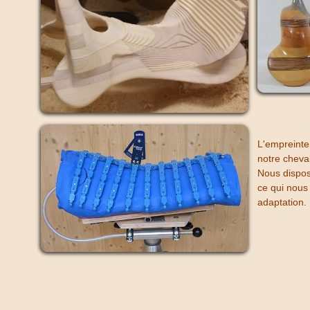
L'empreinte 
notre chevale
Nous disposo
ce qui nous 
adaptation.