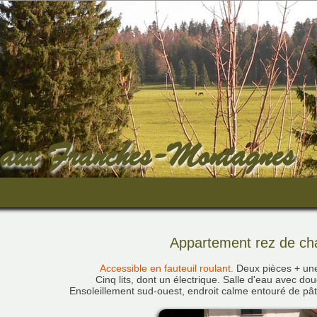
 aux Franches-Montagnes
Appartement rez de c
Accessible en fauteuil roulant.
Deux pièces + une
Cinq lits, dont un électrique. Salle d'eau avec dou
Ensoleillement sud-ouest, endroit calme entouré de pâ