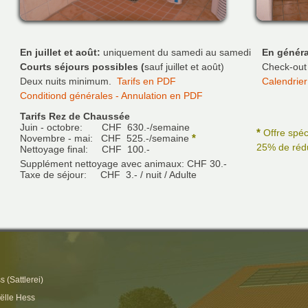
En juillet et août:
uniquement du samedi au samedi
En généra
Courts séjours possibles (
sauf juillet et août)
Check-out j
Deux nuits minimum.
Tarifs en PDF
Calendrier 
Conditiond générales - Annulation en PDF
Tarifs Rez de Chaussée
Juin - octobre: CHF 630.-/semaine
*
Offre spéc
*
Novembre - mai: CHF 525.-/semaine
25% de rédu
Nettoyage final: CHF 100.-
Supplément nettoyage avec animaux: CHF 30.-
Taxe de séjour: CHF 3.- / nuit / Adulte
s (Sattlerei)
ëlle Hess