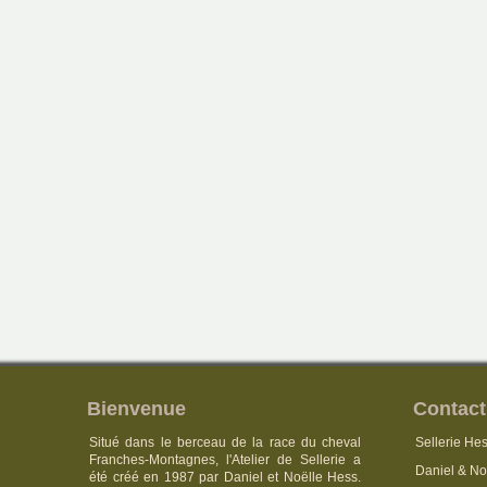
Bienvenue
Contact
Situé dans le berceau de la race du cheval
Sellerie Hes
Franches-Montagnes, l'Atelier de Sellerie a
Daniel & No
été créé en 1987 par Daniel et Noëlle Hess.