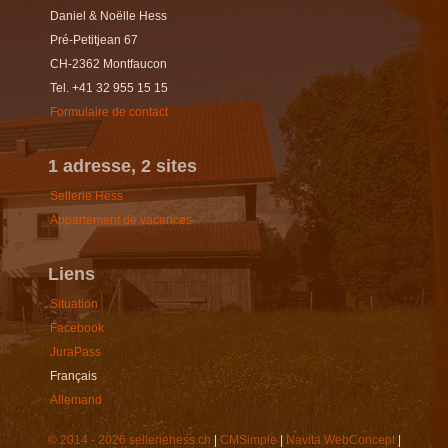
Daniel & Noëlle Hess
Pré-Petitjean 67
CH-2362 Montfaucon
Tel. +41 32 955 15 15
Formulaire de contact
1 adresse, 2 sites
Sellerie Hess
Appartement de vacances
Liens
Situation
Facebook
JuraPass
Français
Allemand
© 2014 - 2026 selleriehess.ch
|
CMSimple
|
Navita WebConcept
|